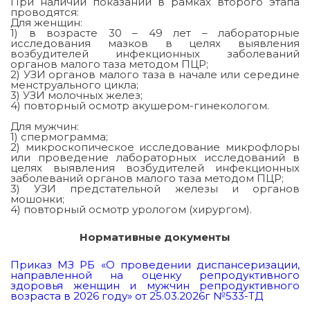
При наличии показаний в рамках второго этапа
проводятся:
Для женщин:
1) в возрасте 30 – 49 лет – лабораторные
исследования мазков в целях выявления
возбудителей инфекционных заболеваний
органов малого таза методом ПЦР;
2) УЗИ органов малого таза в начале или середине
менструального цикла;
3) УЗИ молочных желез;
4) повторный осмотр акушером-гинекологом.
Для мужчин:
1) спермограмма;
2) микроскопическое исследование микрофлоры
или проведение лабораторных исследований в
целях выявления возбудителей инфекционных
заболеваний органов малого таза методом ПЦР;
3) УЗИ предстательной железы и органов
мошонки;
4) повторный осмотр урологом (хирургом).
Нормативные документы
Приказ МЗ РБ «О проведении диспансеризации,
направленной на оценку репродуктивного
здоровья женщин и мужчин репродуктивного
возраста в 2026 году» от 25.03.2026г №533-ТД