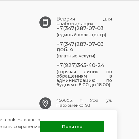
Версия для
слабовидящих
+7(347)287-07-03
(единый колл-центр)
+7(347)287-07-03
доб. 4
(платные услуги)
+7(927)345-40-24
(горячая линия по
обращениям в
администрацию: по
будням с 8.00 до 18.00)
450005, г. Уфа, ул.
Пархоменко, 93
м cookies вашего
UFA.GKB5@doctorrb.ru
етить сохранение
Понятно